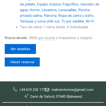
de pellets
,
Equipo música
,
Frigorífico
,
Hervidor de
agua
,
Horno
,
Lavadora
,
Lavavajillas
,
Piscina
privada salina
,
Plancha
,
Ropa de cama y baño
,
Terrazas y zona chill-out
,
Tv por satélite
,
Wi-Fi
Tipo de cama:
1 cama doble, 6 individuales
Precio desde:
395
€
por noche
(+impuestos y cargos)
Ver detalles
Hacer reserva
+34 610 226 177
makiamtorres@gmail.com
Cami de Salord, 07440 (Baleares)