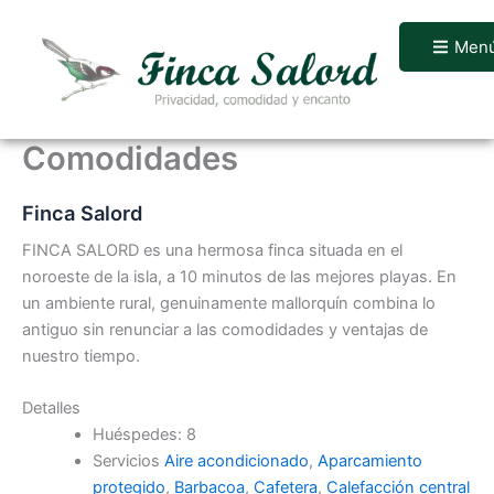
Ir
al
Men
contenido
Comodidades
Finca Salord
FINCA SALORD es una hermosa finca situada en el
noroeste de la isla, a 10 minutos de las mejores playas. En
un ambiente rural, genuinamente mallorquín combina lo
antiguo sin renunciar a las comodidades y ventajas de
nuestro tiempo.
Detalles
Huéspedes:
8
Servicios
Aire acondicionado
,
Aparcamiento
protegido
,
Barbacoa
,
Cafetera
,
Calefacción central