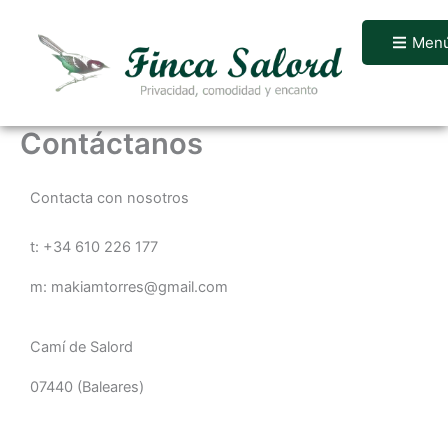
Ir
al
Men
contenido
Contáctanos
Contacta con nosotros
t: +34 610 226 177
m: makiamtorres@gmail.com
Camí de Salord
07440 (Baleares)