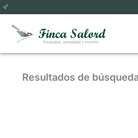
Ir
al
contenido
Resultados de búsqued